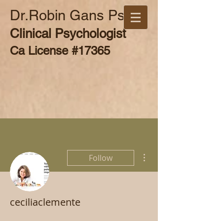
Dr.Robin Gans Psy.D
Clinical Psychologist
Ca License #17365
More actions
Follow
ceciliaclemente