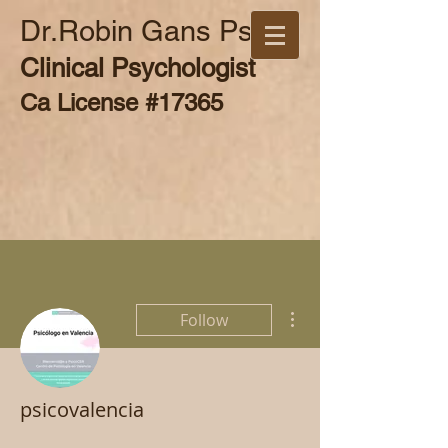
Dr.Robin Gans Psy.D
Clinical Psychologist
Ca License #17365
More actions
Follow
psicovalencia