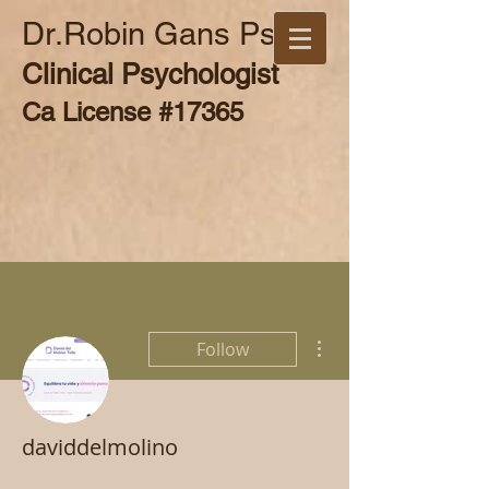
Dr.Robin Gans Psy.D
Clinical Psychologist
Ca License #17365
More actions
Follow
daviddelmolino